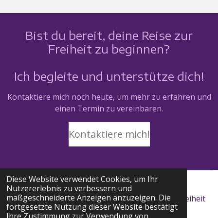
Bist du bereit, deine Reise zur
Freiheit zu beginnen?
Ich begleite und unterstütze dich!
Kontaktiere mich noch heute, um mehr zu erfahren und
einen Termin zu vereinbaren.
Kontaktiere mich!
Diese Website verwendet Cookies, um Ihr
Datenschutzerklärung
Nutzererlebnis zu verbessern und
maßgeschneiderte Anzeigen anzuzeigen. Die
© 2024 akasha-wisdom-path, deine Brücke zur Freiheit
fortgesetzte Nutzung dieser Website bestätigt
Mit Unterstützung von
Webador
Ihre Zustimmung zur Verwendung von